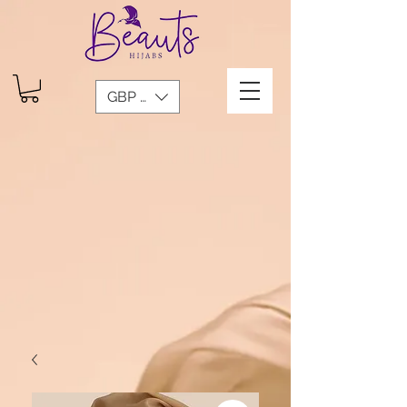
GBP (£)