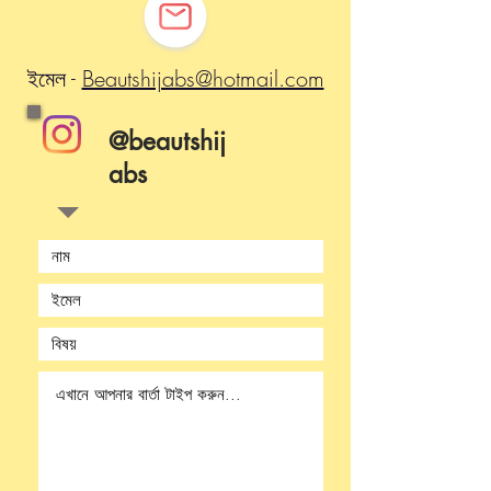
ইমেল -
Beautshijabs@hotmail.com
@beautshij
abs