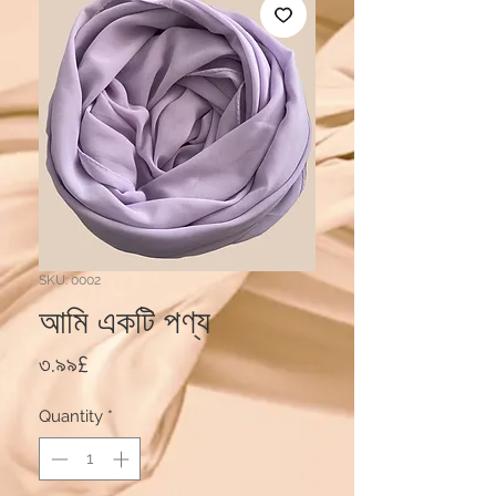
SKU: 0002
আমি একটি পণ্য
Price
৩.৯৯£
Quantity
*