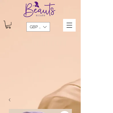
GBP (£)