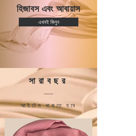
হিজাবস এবং আবায়াস
এখনই কিনুন
সারাবছর
আইটেম থাকতে হবে