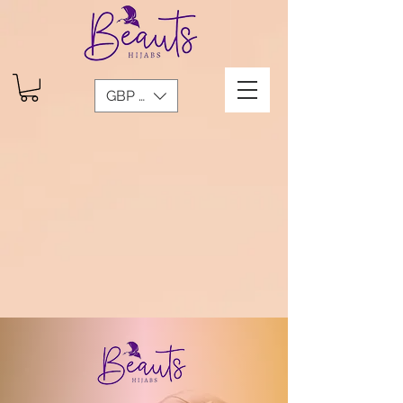
GBP (£)